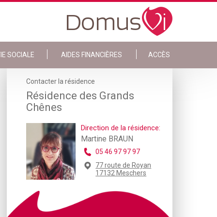
IE SOCIALE
AIDES FINANCIÈRES
ACCÈS
Contacter la résidence
Résidence des Grands
Chênes
Direction de la résidence:
Martine BRAUN
05 46 97 97 97
77 route de Royan
17132 Meschers