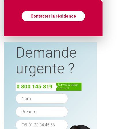
Contacter la résidence
Demande
urgente ?
service & appel
0 800 145 819
gratuits