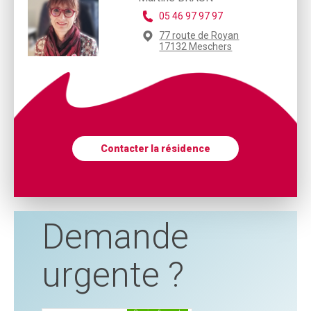
05 46 97 97 97
77 route de Royan
17132 Meschers
Contacter la résidence
Demande
urgente ?