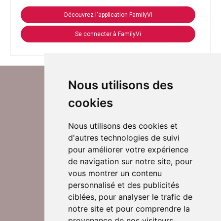
Découvrez l'application FamilyVi
Se connecter à FamilyVi
Nous utilisons des
cookies
Nous utilisons des cookies et
d'autres technologies de suivi
Suivez-nous sur Twitter
pour améliorer votre expérience
de navigation sur notre site, pour
vous montrer un contenu
personnalisé et des publicités
Rejoignez nos équipes
ciblées, pour analyser le trafic de
notre site et pour comprendre la
provenance de nos visiteurs.